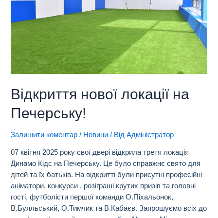
Відкриття нової локації на
Печерську!
Залишити коментар
/
Новини
/ Від
Адміністратор
07 квітня 2025 року свої двері відкрила третя локація
Динамо Кідс на Печерську. Це було справжнє свято для
дітей та їх батьків. На відкритті були присутні професійні
аніматори, конкурси , розіграші крутих призів та головні
гості, футболісти першої команди О.Піхальонок,
В.Буяльський, О.Тимчик та В.Кабаєв. Запрошуємо всіх до